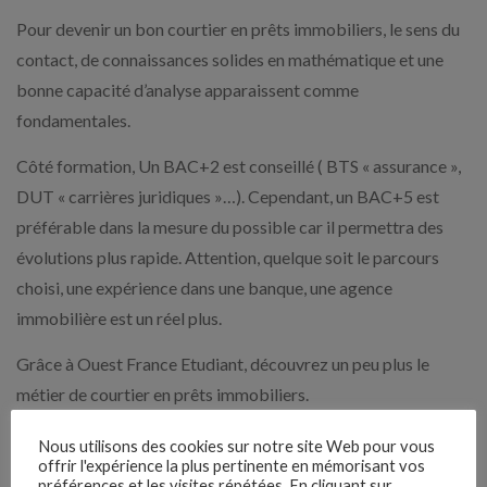
Pour devenir un bon courtier en prêts immobiliers, le sens du
contact, de connaissances solides en mathématique et une
bonne capacité d’analyse apparaissent comme
fondamentales.
Côté formation, Un BAC+2 est conseillé ( BTS « assurance »,
DUT « carrières juridiques »…). Cependant, un BAC+5 est
préférable dans la mesure du possible car il permettra des
évolutions plus rapide. Attention, quelque soit le parcours
choisi, une expérience dans une banque, une agence
immobilière est un réel plus.
Grâce à Ouest France Etudiant, découvrez un peu plus le
métier de courtier en prêts immobiliers.
Nous utilisons des cookies sur notre site Web pour vous
offrir l'expérience la plus pertinente en mémorisant vos
préférences et les visites répétées. En cliquant sur