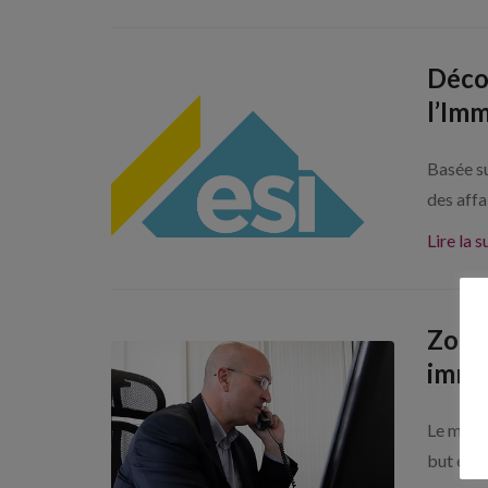
Déco
l’Imm
Basée s
des affa
Lire la s
Zoom
immo
Le métie
but est d