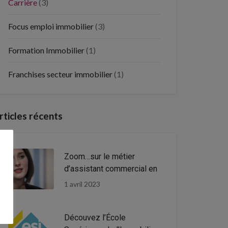
Carrière
(3)
Focus emploi immobilier
(3)
Formation Immobilier
(1)
Franchises secteur immobilier
(1)
rticles récents
Zoom…sur le métier
d’assistant commercial en
1 avril 2023
Découvez l’École