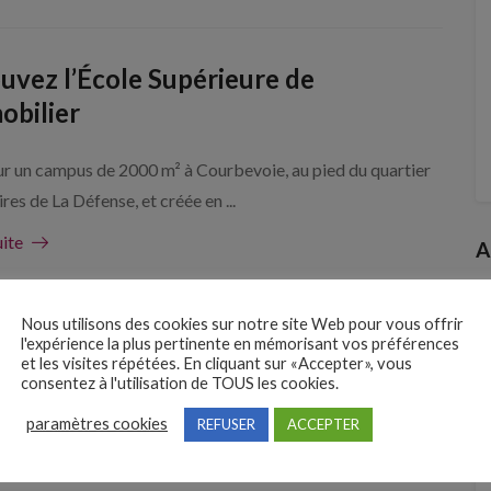
uvez l’École Supérieure de
obilier
ur un campus de 2000 m² à Courbevoie, au pied du quartier
ires de La Défense, et créée en ...
uite
A
Nous utilisons des cookies sur notre site Web pour vous offrir
…sur le métier de Courtier en prêts
l'expérience la plus pertinente en mémorisant vos préférences
et les visites répétées. En cliquant sur «Accepter», vous
biliers H/F
consentez à l'utilisation de TOUS les cookies.
paramètres cookies
REFUSER
ACCEPTER
r de courtier en prêts immobiliers est très stimulant ! Son
’aider ses clients à réaliser leur projet ...