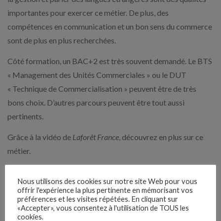
importantes pour exercer ce métier. De plus, des
compétences en communication et un bon sens du commerce
sont de plus en plus recherchées.
Côté formation, un BAC+2 est très souvent demandé. Le BTS
« Management des Unités Commerciales » ou le DUT
« Technique de Commercialisation » peuvent être de très
bons choix. D’autres parcours peuvent être tout aussi
pertinents.
Grâce à la vidéo de
Laforêt France
, découvrez en plus sur ce
métier.
Nous utilisons des cookies sur notre site Web pour vous
offrir l'expérience la plus pertinente en mémorisant vos
préférences et les visites répétées. En cliquant sur
«Accepter», vous consentez à l'utilisation de TOUS les
cookies.