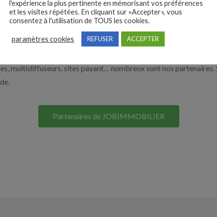
l'expérience la plus pertinente en mémorisant vos préférences
et les visites répétées. En cliquant sur «Accepter», vous
nos solutions pour vous aider à recruter en cliquant sur le bouton c
consentez à l'utilisation de TOUS les cookies.
paramètres cookies
REFUSER
ACCEPTER
Nos solutions entreprises
s, multidiffuseurs, sites payant… nombreux sont nos partenaires. 
ide.
Partenaires de JOBIMMOBILIER