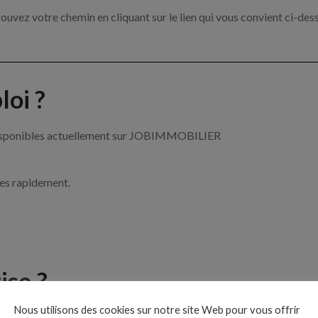
ouvez votre chemin en cliquant sur le lien qui vous convient ci-des
oi ?
r disponibles actuellement sur JOBIMMOBILIER
ces rapidement.
ise ?
Nous utilisons des cookies sur notre site Web pour vous offrir
le de l’immobilier par exemple un agent immobilier, un gestionnai