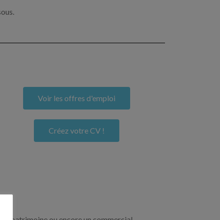
sous.
Voir les offres d'emploi
Créez votre CV !
re de patrimoine ou encore un commercial