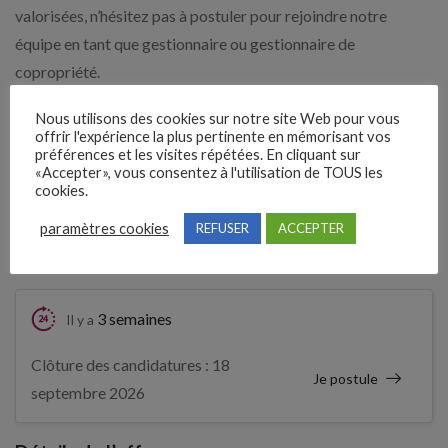
valorisées, n’hésitez pas à postuler pour rejoindre notre
équipe en tant que gestionnaire ou gestionnaire de
copropriété.
CDI temps partiel 25h hebdo ( nombre d’heures évolutif en
Nous utilisons des cookies sur notre site Web pour vous
offrir l'expérience la plus pertinente en mémorisant vos
fonction de votre profil et compétences)
préférences et les visites répétées. En cliquant sur
«Accepter», vous consentez à l'utilisation de TOUS les
cookies.
Expérience demandée
paramètres cookies
REFUSER
ACCEPTER
1 An(s)
3 semaines
Il y a
Clôture des candidatures : 18
Je postule
septembre 2026