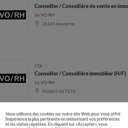
Conseiller / Conseillère de vente en imm
by
VO RH
26140 Anneyron
CDI
Conseiller / Conseillère immobilier (H/F)
by
VO RH
40260 CASTETS
Nous utilisons des cookies sur notre site Web pour vous offrir
l'expérience la plus pertinente en mémorisant vos préférences
et les visites répétées. En cliquant sur «Accepter», vous