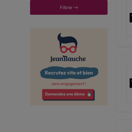
Aude
Filtrer
Aveyron
Bas-Rhin
Bouches-du-Rhône
Calvados
Charente-Maritime
Cher
Côte-d'Or
Côtes-d'Armor
Deux-Sèvres
Dordogne
Doubs