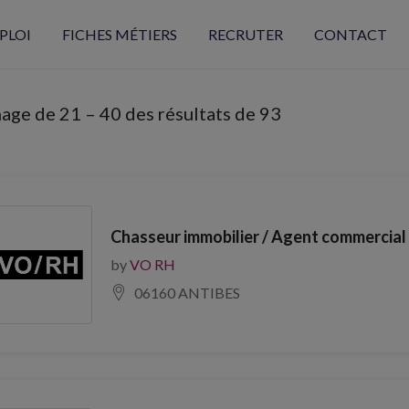
PLOI
FICHES MÉTIERS
RECRUTER
CONTACT
hage de
21
–
40
des résultats de 93
Chasseur immobilier / Agent commercial 
by
VO RH
06160 ANTIBES