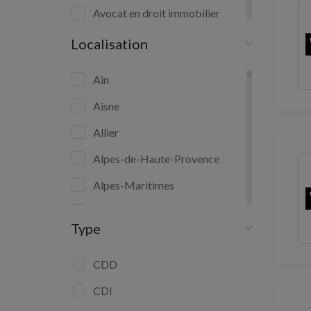
Avocat en droit immobilier
Chargé de programme
Localisation
immobilier neuf
Ain
Comptable copropriété
Aisne
Conseiller en gestion de
patrimoine
Allier
Courtier en travaux
Alpes-de-Haute-Provence
Diagnostiqueur immobilier
Alpes-Maritimes
Formaliste
Ardèche
Type
Notaire
Ardennes
Ariège
CDD
Aube
CDI