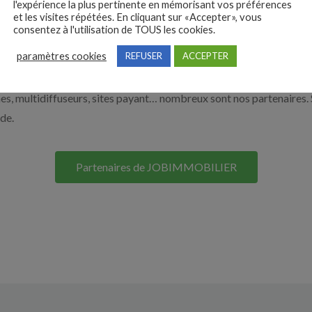
l'expérience la plus pertinente en mémorisant vos préférences
et les visites répétées. En cliquant sur «Accepter», vous
nos solutions pour vous aider à recruter en cliquant sur le bouton c
consentez à l'utilisation de TOUS les cookies.
paramètres cookies
REFUSER
ACCEPTER
Nos solutions entreprises
s, multidiffuseurs, sites payant… nombreux sont nos partenaires. 
ide.
Partenaires de JOBIMMOBILIER