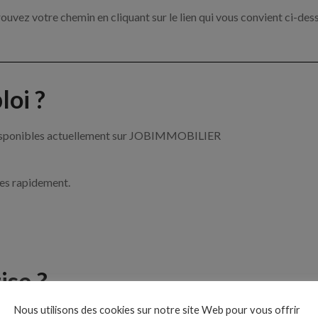
ouvez votre chemin en cliquant sur le lien qui vous convient ci-des
oi ?
r disponibles actuellement sur JOBIMMOBILIER
ces rapidement.
ise ?
Nous utilisons des cookies sur notre site Web pour vous offrir
le de l’immobilier par exemple un agent immobilier, un gestionnai