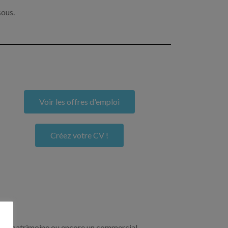
sous.
Voir les offres d'emploi
Créez votre CV !
re de patrimoine ou encore un commercial