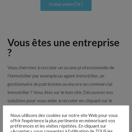
Créez votre CV !
Vous êtes une entreprise
?
Vous cherchez à recruter un ou une professionnelle de
l’immobilier par exemple un agent immobilier, un
gestionnaire de patrimoine ou encore un commercial
immobilier ? Vous êtes sur le bon site. Découvrez nos
solutions pour vous aider à recruter en cliquant sur le
bouton ci-dessous.
Nous utilisons des cookies sur notre site Web pour vous
offrir l'expérience la plus pertinente en mémorisant vos
Nos solutions entreprises
préférences et les visites répétées. En cliquant sur
«Accepter», vous consentez à l'utilisation de TOUS les