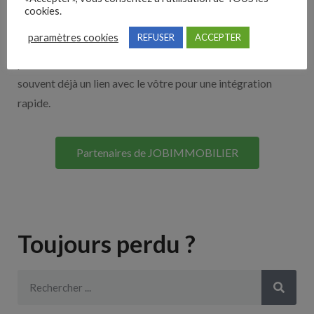
cookies.
Découvrez nos partenaires ! Moteurs de recherches,
paramètres cookies
REFUSER
ACCEPTER
multidiffuseurs, sites payant… nombreux sont nos
partenaires. Si vous travaillez avec un ATS nous avons
souvent déjà un lien avec le vôtre pour une intégration
rapide.
Partenaires de JOBIMMOBILIER
Toujours perdu ?