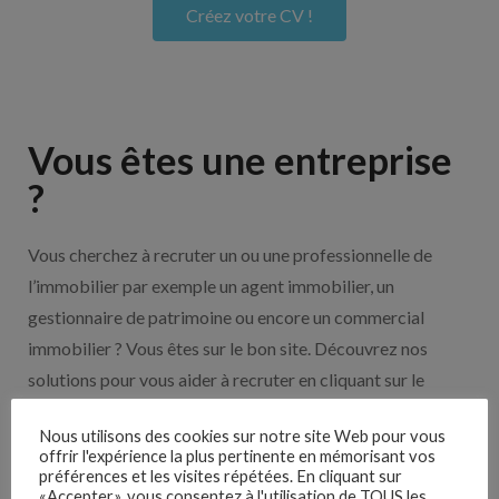
Créez votre CV !
Vous êtes une entreprise
?
Vous cherchez à recruter un ou une professionnelle de
l’immobilier par exemple un agent immobilier, un
gestionnaire de patrimoine ou encore un commercial
immobilier ? Vous êtes sur le bon site. Découvrez nos
solutions pour vous aider à recruter en cliquant sur le
bouton ci-dessous.
Nous utilisons des cookies sur notre site Web pour vous
offrir l'expérience la plus pertinente en mémorisant vos
Nos solutions entreprises
préférences et les visites répétées. En cliquant sur
«Accepter», vous consentez à l'utilisation de TOUS les