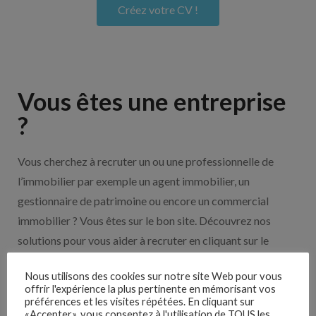
Créez votre CV !
Vous êtes une entreprise
?
Vous cherchez à recruter un ou une professionnelle de
l’immobilier par exemple un agent immobilier, un
gestionnaire de patrimoine ou encore un commercial
immobilier ? Vous êtes sur le bon site. Découvrez nos
solutions pour vous aider à recruter en cliquant sur le
bouton ci-dessous.
Nous utilisons des cookies sur notre site Web pour vous
offrir l'expérience la plus pertinente en mémorisant vos
Nos solutions entreprises
préférences et les visites répétées. En cliquant sur
«Accepter», vous consentez à l'utilisation de TOUS les