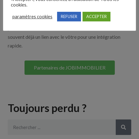
cookies.
Découvrez nos partenaires ! Moteurs de recherches,
paramètres cookies
REFUSER
ACCEPTER
multidiffuseurs, sites payant… nombreux sont nos
partenaires. Si vous travaillez avec un ATS nous avons
souvent déjà un lien avec le vôtre pour une intégration
rapide.
Partenaires de JOBIMMOBILIER
Toujours perdu ?