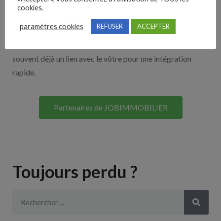
cookies.
Découvrez nos partenaires ! Moteurs de recherches,
paramètres cookies
REFUSER
ACCEPTER
multidiffuseurs, sites payant… nombreux sont nos
partenaires. Si vous travaillez avec un ATS nous avons
souvent déjà un lien avec le vôtre pour une intégration
rapide.
Partenaires de JOBIMMOBILIER
Toujours perdu ?