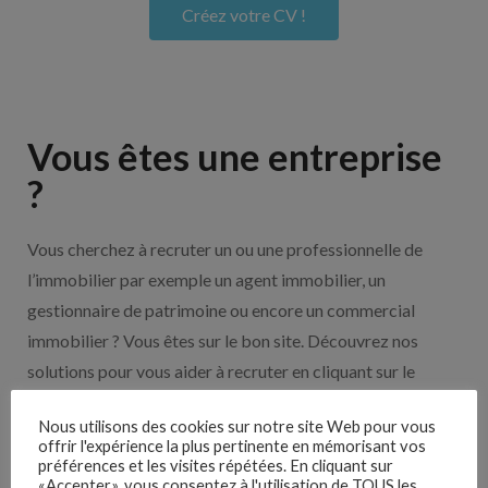
Créez votre CV !
Vous êtes une entreprise
?
Vous cherchez à recruter un ou une professionnelle de
l’immobilier par exemple un agent immobilier, un
gestionnaire de patrimoine ou encore un commercial
immobilier ? Vous êtes sur le bon site. Découvrez nos
solutions pour vous aider à recruter en cliquant sur le
bouton ci-dessous.
Nous utilisons des cookies sur notre site Web pour vous
offrir l'expérience la plus pertinente en mémorisant vos
Nos solutions entreprises
préférences et les visites répétées. En cliquant sur
«Accepter», vous consentez à l'utilisation de TOUS les