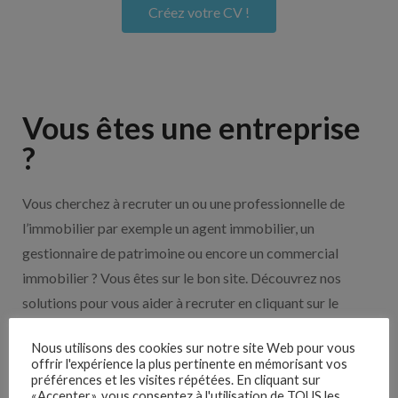
Créez votre CV !
Vous êtes une entreprise
?
Vous cherchez à recruter un ou une professionnelle de
l’immobilier par exemple un agent immobilier, un
gestionnaire de patrimoine ou encore un commercial
immobilier ? Vous êtes sur le bon site. Découvrez nos
solutions pour vous aider à recruter en cliquant sur le
bouton ci-dessous.
Nous utilisons des cookies sur notre site Web pour vous
offrir l'expérience la plus pertinente en mémorisant vos
Nos solutions entreprises
préférences et les visites répétées. En cliquant sur
«Accepter», vous consentez à l'utilisation de TOUS les