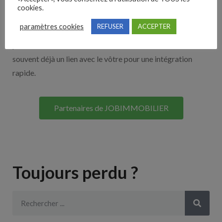
cookies.
Découvrez nos partenaires ! Moteurs de recherches,
paramètres cookies
REFUSER
ACCEPTER
multidiffuseurs, sites payant… nombreux sont nos
partenaires. Si vous travaillez avec un ATS nous avons
souvent déjà un lien avec le vôtre pour une intégration
rapide.
Partenaires de JOBIMMOBILIER
Toujours perdu ?