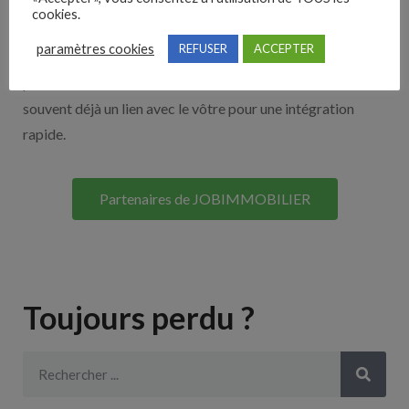
cookies.
Découvrez nos partenaires ! Moteurs de recherches,
paramètres cookies
REFUSER
ACCEPTER
multidiffuseurs, sites payant… nombreux sont nos
partenaires. Si vous travaillez avec un ATS nous avons
souvent déjà un lien avec le vôtre pour une intégration
rapide.
Partenaires de JOBIMMOBILIER
Toujours perdu ?