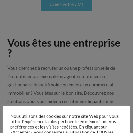
Créez votre CV !
Vous êtes une entreprise
?
Vous cherchez à recruter un ou une professionnelle de
l’immobilier par exemple un agent immobilier, un
gestionnaire de patrimoine ou encore un commercial
immobilier ? Vous êtes sur le bon site. Découvrez nos
solutions pour vous aider à recruter en cliquant sur le
bouton ci-dessous.
Nous utilisons des cookies sur notre site Web pour vous
offrir l'expérience la plus pertinente en mémorisant vos
Nos solutions entreprises
préférences et les visites répétées. En cliquant sur
«Accepter», vous consentez à l'utilisation de TOUS les