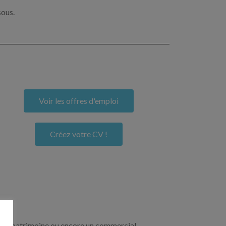
sous.
Voir les offres d'emploi
Créez votre CV !
re de patrimoine ou encore un commercial