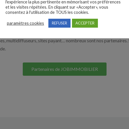
l'expérience la plus pertinente en mémorisant vos préférences
et les visites répétées. En cliquant sur «Accepter», vous
nos solutions pour vous aider à recruter en cliquant sur le bouton c
consentez à l'utilisation de TOUS les cookies.
paramètres cookies
REFUSER
ACCEPTER
Nos solutions entreprises
s, multidiffuseurs, sites payant… nombreux sont nos partenaires. 
ide.
Partenaires de JOBIMMOBILIER