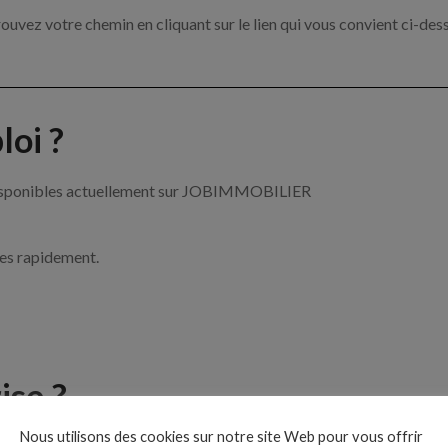
ouvez votre chemin en cliquant sur le lien qui vous convient ci-des
oi ?
r disponibles actuellement sur JOBIMMOBILIER
ces rapidement.
ise ?
Nous utilisons des cookies sur notre site Web pour vous offrir
le de l’immobilier par exemple un agent immobilier, un gestionnai