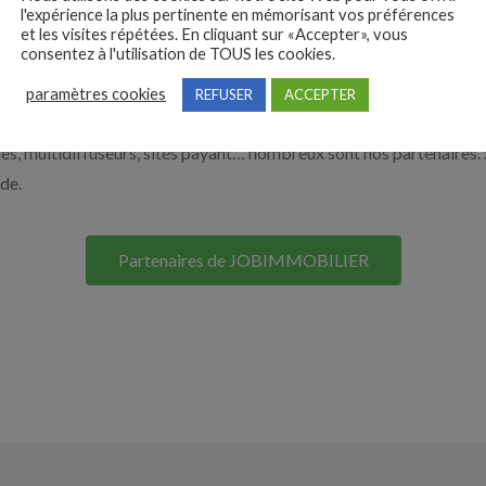
l'expérience la plus pertinente en mémorisant vos préférences
nos solutions pour vous aider à recruter en cliquant sur le bouton c
et les visites répétées. En cliquant sur «Accepter», vous
consentez à l'utilisation de TOUS les cookies.
Nos solutions entreprises
paramètres cookies
REFUSER
ACCEPTER
s, multidiffuseurs, sites payant… nombreux sont nos partenaires. 
ide.
Partenaires de JOBIMMOBILIER