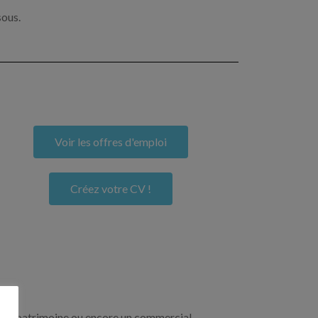
sous.
Voir les offres d'emploi
Créez votre CV !
re de patrimoine ou encore un commercial