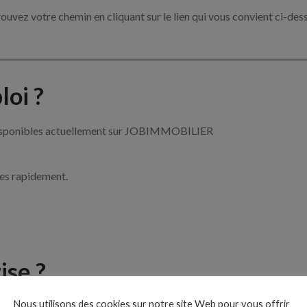
ouvez votre chemin en cliquant sur le lien qui vous convient ci-des
oi ?
r disponibles actuellement sur JOBIMMOBILIER
ces rapidement.
ise ?
Nous utilisons des cookies sur notre site Web pour vous offrir
le de l’immobilier par exemple un agent immobilier, un gestionnai