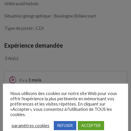
télétravail hebdo
Situation géographique : Boulogne Billancourt
Type de poste : CDI
Expérience demandée
3 An(s)
1 mois
Il y a
Clôture des candidatures : 31 août
Nous utilisons des cookies sur notre site Web pour vous
Je postule
offrir l'expérience la plus pertinente en mémorisant vos
2026
préférences et les visites répétées. En cliquant sur
«Accepter», vous consentez à l'utilisation de TOUS les
cookies.
Détails de l’offre
paramètres cookies
REFUSER
ACCEPTER