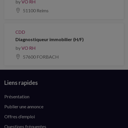
by
VO RH
51100 Reims
CDD
Diagnostiqueur immobilier (H/F)
by
VO RH
57600 FORBACH
Liens rapides
Présentation
Publier une annonce
Offres d’emploi
Questions fréquentes