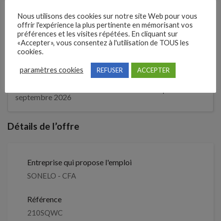
Expérience demandée
Nous utilisons des cookies sur notre site Web pour vous
Débutant accepté
offrir l'expérience la plus pertinente en mémorisant vos
préférences et les visites répétées. En cliquant sur
«Accepter», vous consentez à l'utilisation de TOUS les
cookies.
1 mois
Il y a
paramètres cookies
REFUSER
ACCEPTER
Clôture des candidatures : 1
Je postule
septembre 2026
Détails de l’offre
Entreprise qui propose l'emploi
SONELO - CFA
Référence
210SQWC