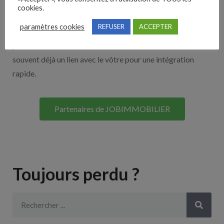
cookies.
Découvrez nos partenaires ! Moteurs de recherches,
paramètres cookies
REFUSER
ACCEPTER
multidiffuseurs, sites payant… nombreux sont nos
partenaires. Si vous travaillez avec un ATS nous avons
souvent déjà un lien avec le vôtre pour une intégration
rapide.
Partenaires de JOBIMMOBILIER
Toujours perdu ?