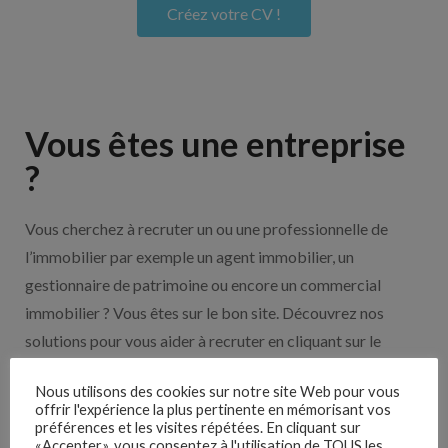
Créez votre CV !
Vous êtes une entreprise
?
Vous cherchez à recruter un ou une professionnelle de
l’immobilier par exemple un agent immobilier, un
gestionnaire de patrimoine ou encore un commercial
immobilier ? Vous êtes sur le bon site. Découvrez nos
solutions pour vous aider à recruter en cliquant sur le
bouton ci-dessous.
Nous utilisons des cookies sur notre site Web pour vous
offrir l'expérience la plus pertinente en mémorisant vos
Nos solutions entreprises
préférences et les visites répétées. En cliquant sur
«Accepter», vous consentez à l'utilisation de TOUS les