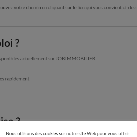
ouvez votre chemin en cliquant sur le lien qui vous convient ci-des
oi ?
r disponibles actuellement sur JOBIMMOBILIER
ces rapidement.
ise ?
Nous utilisons des cookies sur notre site Web pour vous offrir
le de l’immobilier par exemple un agent immobilier, un gestionnai