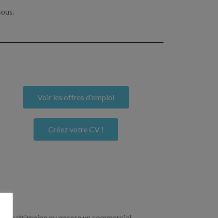
sous.
Voir les offres d'emploi
Créez votre CV !
re de patrimoine ou encore un commercial