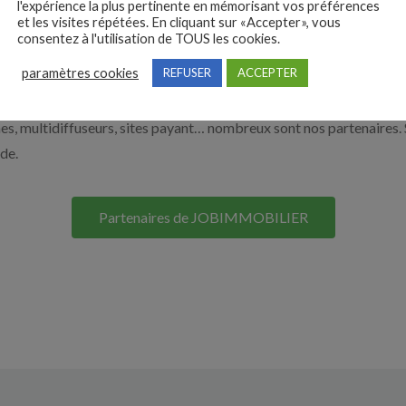
l'expérience la plus pertinente en mémorisant vos préférences
et les visites répétées. En cliquant sur «Accepter», vous
nos solutions pour vous aider à recruter en cliquant sur le bouton c
consentez à l'utilisation de TOUS les cookies.
paramètres cookies
REFUSER
ACCEPTER
Nos solutions entreprises
s, multidiffuseurs, sites payant… nombreux sont nos partenaires. 
ide.
Partenaires de JOBIMMOBILIER