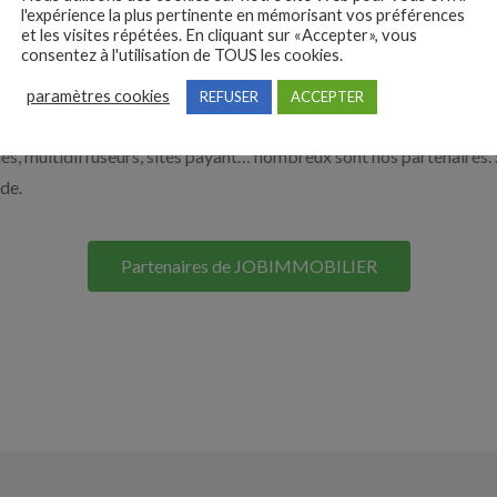
l'expérience la plus pertinente en mémorisant vos préférences
nos solutions pour vous aider à recruter en cliquant sur le bouton c
et les visites répétées. En cliquant sur «Accepter», vous
consentez à l'utilisation de TOUS les cookies.
Nos solutions entreprises
paramètres cookies
REFUSER
ACCEPTER
s, multidiffuseurs, sites payant… nombreux sont nos partenaires. 
ide.
Partenaires de JOBIMMOBILIER