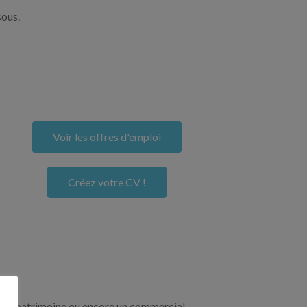
sous.
Voir les offres d'emploi
Créez votre CV !
re de patrimoine ou encore un commercial