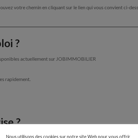
ouvez votre chemin en cliquant sur le lien qui vous convient ci-des
oi ?
r disponibles actuellement sur JOBIMMOBILIER
ces rapidement.
ise ?
Nous utilisons des cookies sur notre site Web pour vous offrir
le de l’immobilier par exemple un agent immobilier, un gestionnai