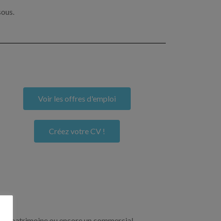
sous.
Voir les offres d'emploi
Créez votre CV !
re de patrimoine ou encore un commercial