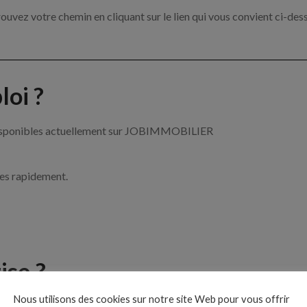
ouvez votre chemin en cliquant sur le lien qui vous convient ci-des
oi ?
r disponibles actuellement sur JOBIMMOBILIER
ces rapidement.
ise ?
Nous utilisons des cookies sur notre site Web pour vous offrir
le de l’immobilier par exemple un agent immobilier, un gestionnai