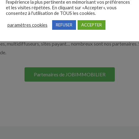
l'expérience la plus pertinente en mémorisant vos préférences
et les visites répétées. En cliquant sur «Accepter», vous
nos solutions pour vous aider à recruter en cliquant sur le bouton c
consentez à l'utilisation de TOUS les cookies.
paramètres cookies
REFUSER
ACCEPTER
Nos solutions entreprises
s, multidiffuseurs, sites payant… nombreux sont nos partenaires. 
ide.
Partenaires de JOBIMMOBILIER