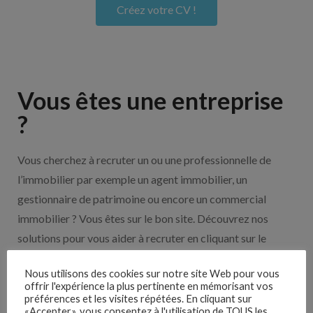
Créez votre CV !
Vous êtes une entreprise
?
Vous cherchez à recruter un ou une professionnelle de
l’immobilier par exemple un agent immobilier, un
gestionnaire de patrimoine ou encore un commercial
immobilier ? Vous êtes sur le bon site. Découvrez nos
solutions pour vous aider à recruter en cliquant sur le
bouton ci-dessous.
Nous utilisons des cookies sur notre site Web pour vous
offrir l'expérience la plus pertinente en mémorisant vos
Nos solutions entreprises
préférences et les visites répétées. En cliquant sur
«Accepter», vous consentez à l'utilisation de TOUS les