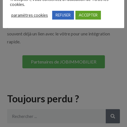
cookies.
Découvrez nos partenaires ! Moteurs de recherches,
paramètres cookies
REFUSER
ACCEPTER
multidiffuseurs, sites payant… nombreux sont nos
partenaires. Si vous travaillez avec un ATS nous avons
souvent déjà un lien avec le vôtre pour une intégration
rapide.
Partenaires de JOBIMMOBILIER
Toujours perdu ?