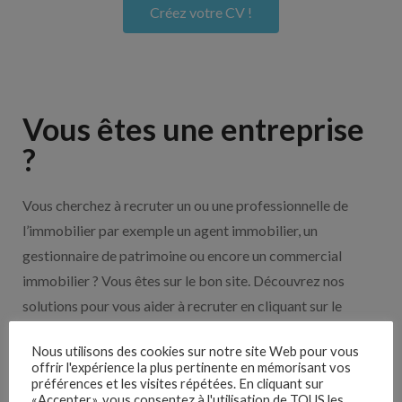
Créez votre CV !
Vous êtes une entreprise
?
Vous cherchez à recruter un ou une professionnelle de
l’immobilier par exemple un agent immobilier, un
gestionnaire de patrimoine ou encore un commercial
immobilier ? Vous êtes sur le bon site. Découvrez nos
solutions pour vous aider à recruter en cliquant sur le
bouton ci-dessous.
Nous utilisons des cookies sur notre site Web pour vous
offrir l'expérience la plus pertinente en mémorisant vos
Nos solutions entreprises
préférences et les visites répétées. En cliquant sur
«Accepter», vous consentez à l'utilisation de TOUS les