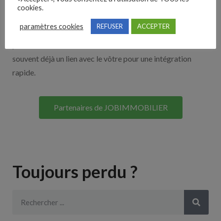
cookies.
Découvrez nos partenaires ! Moteurs de recherches,
paramètres cookies
REFUSER
ACCEPTER
multidiffuseurs, sites payant… nombreux sont nos
partenaires. Si vous travaillez avec un ATS nous avons
souvent déjà un lien avec le vôtre pour une intégration
rapide.
Partenaires de JOBIMMOBILIER
Toujours perdu ?