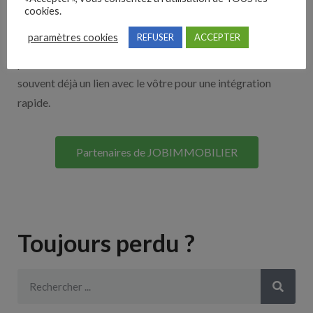
cookies.
Découvrez nos partenaires ! Moteurs de recherches,
paramètres cookies
REFUSER
ACCEPTER
multidiffuseurs, sites payant… nombreux sont nos
partenaires. Si vous travaillez avec un ATS nous avons
souvent déjà un lien avec le vôtre pour une intégration
rapide.
Partenaires de JOBIMMOBILIER
Toujours perdu ?