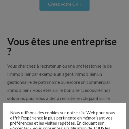
Créez votre CV !
Vous êtes une entreprise
?
Vous cherchez à recruter un ou une professionnelle de
l’immobilier par exemple un agent immobilier, un
gestionnaire de patrimoine ou encore un commercial
immobilier ? Vous êtes sur le bon site. Découvrez nos
solutions pour vous aider à recruter en cliquant sur le
bouton ci-dessous.
Nous utilisons des cookies sur notre site Web pour vous
offrir l'expérience la plus pertinente en mémorisant vos
Nos solutions entreprises
préférences et les visites répétées. En cliquant sur
«Accepter», vous consentez à l'utilisation de TOUS les