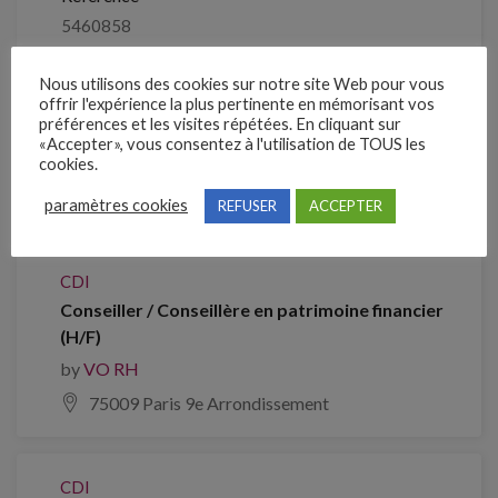
5460858
Nous utilisons des cookies sur notre site Web pour vous
Clôture des candidatures : 23 septembre 2026
offrir l'expérience la plus pertinente en mémorisant vos
préférences et les visites répétées. En cliquant sur
«Accepter», vous consentez à l'utilisation de TOUS les
Je postule
cookies.
paramètres cookies
REFUSER
ACCEPTER
Emplois similaires
CDI
Conseiller / Conseillère en patrimoine financier
(H/F)
by
VO RH
75009 Paris 9e Arrondissement
CDI