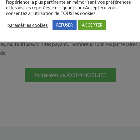
l'expérience la plus pertinente en mémorisant vos préférences
et les visites répétées. En cliquant sur «Accepter», vous
nos solutions pour vous aider à recruter en cliquant sur le bouton c
consentez à l'utilisation de TOUS les cookies.
paramètres cookies
REFUSER
ACCEPTER
Nos solutions entreprises
s, multidiffuseurs, sites payant… nombreux sont nos partenaires. 
ide.
Partenaires de JOBIMMOBILIER