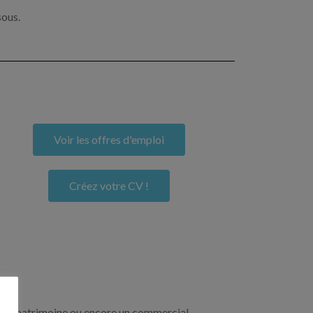
sous.
Voir les offres d'emploi
Créez votre CV !
re de patrimoine ou encore un commercial