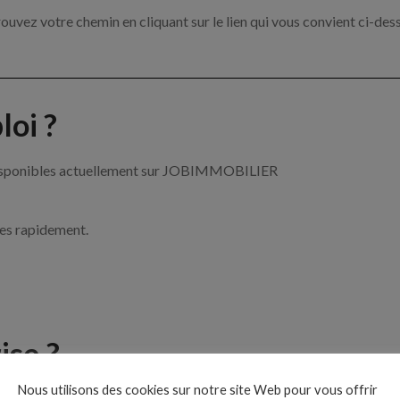
ouvez votre chemin en cliquant sur le lien qui vous convient ci-des
oi ?
r disponibles actuellement sur JOBIMMOBILIER
ces rapidement.
ise ?
Nous utilisons des cookies sur notre site Web pour vous offrir
le de l’immobilier par exemple un agent immobilier, un gestionnai