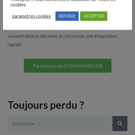
cookies.
Découvrez nos partenaires ! Moteurs de recherches,
paramètres cookies
REFUSER
ACCEPTER
multidiffuseurs, sites payant… nombreux sont nos
partenaires. Si vous travaillez avec un ATS nous avons
souvent déjà un lien avec le vôtre pour une intégration
rapide.
Partenaires de JOBIMMOBILIER
Toujours perdu ?