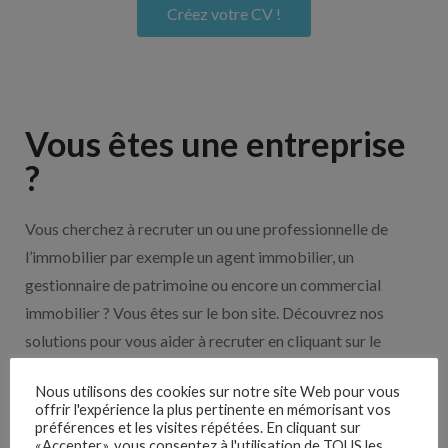
Créez votre CV !
Vous êtes une entreprise
?
Vous cherchez à recruter un ou une professionnelle de
l’immobilier par exemple un agent immobilier, un
gestionnaire de patrimoine ou encore un commercial
immobilier ? Vous êtes sur le bon site. Découvrez nos
solutions pour vous aider à recruter en cliquant sur le
bouton ci-dessous.
Nous utilisons des cookies sur notre site Web pour vous
offrir l'expérience la plus pertinente en mémorisant vos
Nos solutions entreprises
préférences et les visites répétées. En cliquant sur
«Accepter», vous consentez à l'utilisation de TOUS les