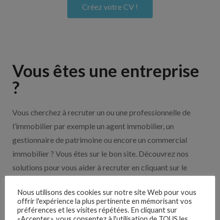
Créez votre CV !
Vous êtes une entreprise
?
Vous cherchez à recruter un ou une professionnelle de
l’immobilier par exemple un agent immobilier, un
gestionnaire de patrimoine ou encore un commercial
immobilier ? Vous êtes sur le bon site. Découvrez nos
solutions pour vous aider à recruter en cliquant sur le
bouton ci-dessous.
Nous utilisons des cookies sur notre site Web pour vous
offrir l'expérience la plus pertinente en mémorisant vos
Nos solutions entreprises
préférences et les visites répétées. En cliquant sur
«Accepter», vous consentez à l'utilisation de TOUS les