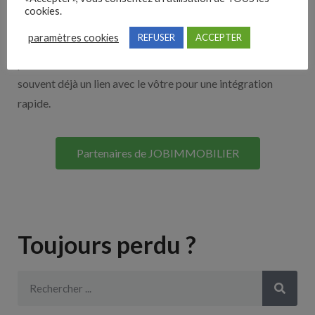
cookies.
Découvrez nos partenaires ! Moteurs de recherches,
paramètres cookies
REFUSER
ACCEPTER
multidiffuseurs, sites payant… nombreux sont nos
partenaires. Si vous travaillez avec un ATS nous avons
souvent déjà un lien avec le vôtre pour une intégration
rapide.
Partenaires de JOBIMMOBILIER
Toujours perdu ?