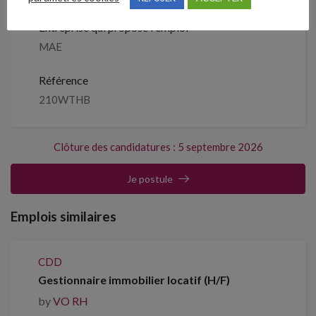
Entreprise qui propose l'emploi
MAE
Référence
210WTHB
Clôture des candidatures : 5 septembre 2026
Je postule
Emplois similaires
CDD
Gestionnaire immobilier locatif (H/F)
by
VO RH