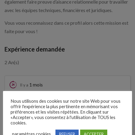
également faire preuve d’aisance relationnelle pour travailler
avec les équipes techniques, financières et juridiques.
Vous vous reconnaissez dans ce profil alors cette mission est
faite pour vous !
Expérience demandée
2 An(s)
1 mois
Il y a
Clôture des candidatures : 5
Nous utilisons des cookies sur notre site Web pour vous
Je postule
offrir l'expérience la plus pertinente en mémorisant vos
septembre 2026
préférences et les visites répétées. En cliquant sur
«Accepter», vous consentez à l'utilisation de TOUS les
cookies.
Détails de l’offre
paramètres cookies
REFUSER
ACCEPTER