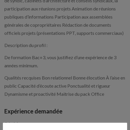
de syndic, cabinets d’architecture et conseils syndicaux, la
participation aux réunions projets Animation de réunions
publiques d’informations Participation aux assemblées
générales de copropriétaires Rédaction de documents
officiels projets (présentations PPT, supports commerciaux)
Description du profil :
De formation Bac+3, vous justifiez d’une expérience de 3
années minimum.
Qualités recquises Bon relationnel Bonne élocution À l’aise en
public Capacité d’écoute active Ponctualité et rigueur
Dynamisme et proactivité Maitrise du pack Office
Expérience demandée
3 An(s)