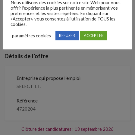
Nous utilisons des cookies sur notre site Web pour vous
offrir l'expérience la plus pertinente en mémorisant vos
préférences et les visites répétées. En cliquant sur
4 semaines
Il y a
«Accepter», vous consentez à l'utilisation de TOUS les
cookies.
Clôture des candidatures : 13
Je postule
paramètres cookies
REFUSER
ACCEPTER
septembre 2026
Détails de l’offre
Entreprise qui propose l'emploi
SELECT T.T.
Référence
4720204
Clôture des candidatures : 13 septembre 2026