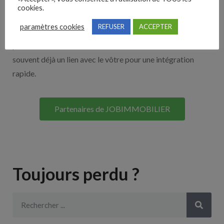
cookies.
Découvrez nos partenaires ! Moteurs de recherches,
paramètres cookies
REFUSER
ACCEPTER
multidiffuseurs, sites payant… nombreux sont nos
partenaires. Si vous travaillez avec un ATS nous avons
souvent déjà un lien avec le vôtre pour une intégration
rapide.
Partenaires de JOBIMMOBILIER
Toujours perdu ?