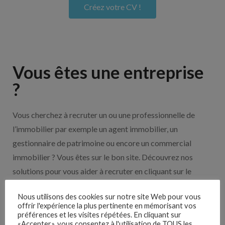
Créez votre CV !
Vous êtes une entreprise
?
Vous cherchez à recruter un ou une professionnelle de
l’immobilier par exemple un agent immobilier, un
gestionnaire de patrimoine ou encore un commercial
immobilier ? Vous êtes sur le bon site. Découvrez nos
solutions pour vous aider à recruter en cliquant sur le
bouton ci-dessous.
Nous utilisons des cookies sur notre site Web pour vous
offrir l'expérience la plus pertinente en mémorisant vos
Nos solutions entreprises
préférences et les visites répétées. En cliquant sur
«Accepter», vous consentez à l'utilisation de TOUS les