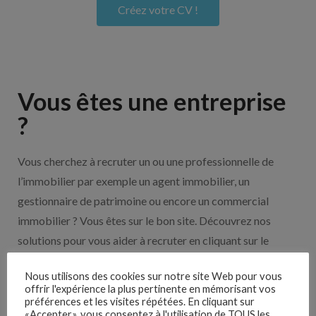
Créez votre CV !
Vous êtes une entreprise
?
Vous cherchez à recruter un ou une professionnelle de
l’immobilier par exemple un agent immobilier, un
gestionnaire de patrimoine ou encore un commercial
immobilier ? Vous êtes sur le bon site. Découvrez nos
solutions pour vous aider à recruter en cliquant sur le
bouton ci-dessous.
Nous utilisons des cookies sur notre site Web pour vous
offrir l'expérience la plus pertinente en mémorisant vos
Nos solutions entreprises
préférences et les visites répétées. En cliquant sur
«Accepter», vous consentez à l'utilisation de TOUS les