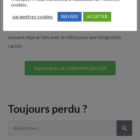
cookies.
Découvrez nos partenaires ! Moteurs de recherches,
paramètres cookies
REFUSER
ACCEPTER
multidiffuseurs, sites payant… nombreux sont nos
partenaires. Si vous travaillez avec un ATS nous avons
souvent déjà un lien avec le vôtre pour une intégration
rapide.
Partenaires de JOBIMMOBILIER
Toujours perdu ?