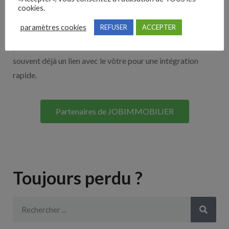
cookies.
Découvrez nos partenaires ! Moteurs de recherches,
paramètres cookies
REFUSER
ACCEPTER
multidiffuseurs, sites payant… nombreux sont nos
partenaires. Si vous travaillez avec un ATS nous avons
souvent déjà un lien avec le vôtre pour une intégration
rapide.
Partenaires de JOBIMMOBILIER
Toujours perdu ?