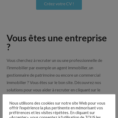
Créez votre CV !
Vous êtes une entreprise
?
Vous cherchez à recruter un ou une professionnelle de
l’immobilier par exemple un agent immobilier, un
gestionnaire de patrimoine ou encore un commercial
immobilier ? Vous êtes sur le bon site. Découvrez nos
solutions pour vous aider à recruter en cliquant sur le
bouton ci-dessous.
Nous utilisons des cookies sur notre site Web pour vous
offrir l'expérience la plus pertinente en mémorisant vos
Nos solutions entreprises
préférences et les visites répétées. En cliquant sur
«Accepter», vous consentez à l'utilisation de TOUS les