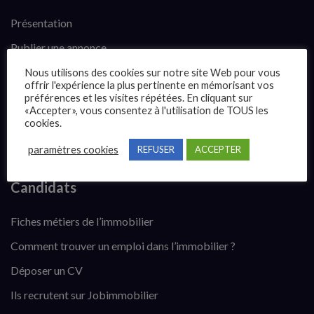
Présentation
Publier une annonce
Offres d’emploi
Nous utilisons des cookies sur notre site Web pour vous
offrir l'expérience la plus pertinente en mémorisant vos
Questions fréquentes
préférences et les visites répétées. En cliquant sur
«Accepter», vous consentez à l'utilisation de TOUS les
Blog
cookies.
Contact
paramètres cookies
REFUSER
ACCEPTER
Candidats
Fiches métiers de l’immobilier
Comment trouver un emploi dans l’immobilier ?
Déposer un CV
Ils recrutent sur Jobimmobilier