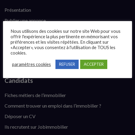
Présentation
Publier une annonce
Offres d’emploi
Nous utilisons des cookies sur notre site Web pour vous
offrir l'expérience la plus pertinente en mémorisant vos
Questions fréquentes
préférences et les visites répétées. En cliquant sur
«Accepter», vous consentez à l'utilisation de TOUS les
Blog
cookies.
Contact
paramètres cookies
REFUSER
ACCEPTER
Candidats
Fiches métiers de l’immobilier
Comment trouver un emploi dans l’immobilier ?
Déposer un CV
Ils recrutent sur Jobimmobilier