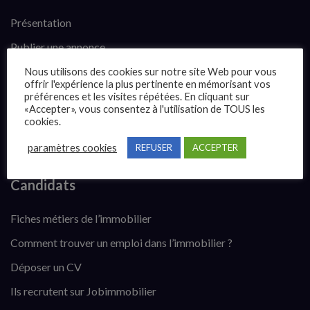
Présentation
Publier une annonce
Offres d’emploi
Nous utilisons des cookies sur notre site Web pour vous
offrir l'expérience la plus pertinente en mémorisant vos
Questions fréquentes
préférences et les visites répétées. En cliquant sur
«Accepter», vous consentez à l'utilisation de TOUS les
Blog
cookies.
Contact
paramètres cookies
REFUSER
ACCEPTER
Candidats
Fiches métiers de l’immobilier
Comment trouver un emploi dans l’immobilier ?
Déposer un CV
Ils recrutent sur Jobimmobilier