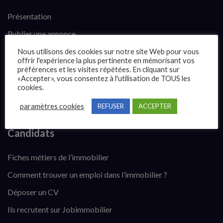
Présentation
Publier une annonce
Offres d’emploi
Nous utilisons des cookies sur notre site Web pour vous
offrir l'expérience la plus pertinente en mémorisant vos
Questions fréquentes
préférences et les visites répétées. En cliquant sur
«Accepter», vous consentez à l'utilisation de TOUS les
Blog
cookies.
Contact
paramètres cookies
REFUSER
ACCEPTER
Candidats
Fiches métiers de l’immobilier
Comment trouver un emploi dans l’immobilier ?
Déposer un CV
Ils recrutent sur Jobimmobilier