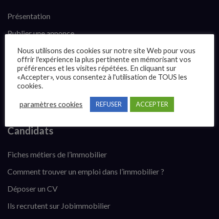
Présentation
Publier une annonce
Offres d’emploi
Nous utilisons des cookies sur notre site Web pour vous
offrir l'expérience la plus pertinente en mémorisant vos
Questions fréquentes
préférences et les visites répétées. En cliquant sur
«Accepter», vous consentez à l'utilisation de TOUS les
Blog
cookies.
Contact
paramètres cookies
REFUSER
ACCEPTER
Candidats
Fiches métiers de l’immobilier
Comment trouver un emploi dans l’immobilier ?
Déposer un CV
Ils recrutent sur Jobimmobilier