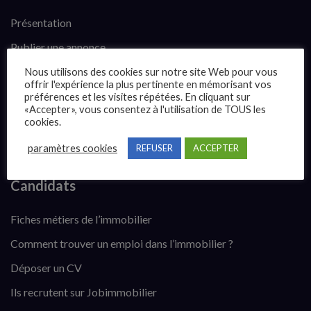
Présentation
Publier une annonce
Offres d’emploi
Nous utilisons des cookies sur notre site Web pour vous
offrir l'expérience la plus pertinente en mémorisant vos
Questions fréquentes
préférences et les visites répétées. En cliquant sur
«Accepter», vous consentez à l'utilisation de TOUS les
Blog
cookies.
Contact
paramètres cookies
REFUSER
ACCEPTER
Candidats
Fiches métiers de l’immobilier
Comment trouver un emploi dans l’immobilier ?
Déposer un CV
Ils recrutent sur Jobimmobilier