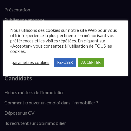
Présentation
Publier une annonce
Offres d’emploi
Nous utilisons des cookies sur notre site Web pour vous
offrir l'expérience la plus pertinente en mémorisant vos
Questions fréquentes
préférences et les visites répétées. En cliquant sur
«Accepter», vous consentez à l'utilisation de TOUS les
Blog
cookies.
Contact
paramètres cookies
REFUSER
ACCEPTER
Candidats
Fiches métiers de l’immobilier
Comment trouver un emploi dans l’immobilier ?
Déposer un CV
Ils recrutent sur Jobimmobilier