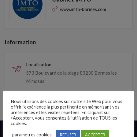
www.imto-bormes.com
Information
Localisation
573 Boulevard de la plage 83230 Bormes les
Mimosas
Depuis
Nous utilisons des cookies sur notre site Web pour vous
1963
offrir l'expérience la plus pertinente en mémorisant vos
préférences et les visites répétées. En cliquant sur
«Accepter», vous consentez à l'utilisation de TOUS les
cookies.
Liens rapides
paramètres cookies
REFUSER
ACCEPTER