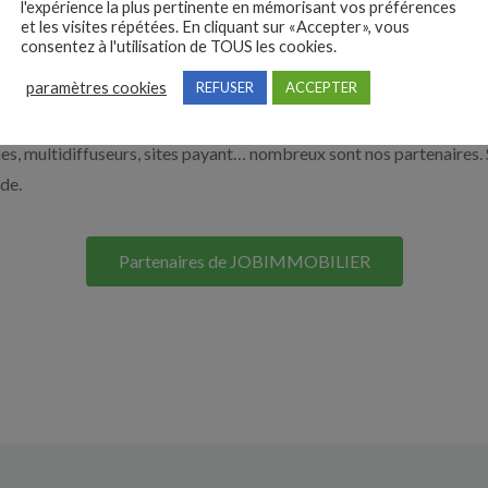
l'expérience la plus pertinente en mémorisant vos préférences
et les visites répétées. En cliquant sur «Accepter», vous
nos solutions pour vous aider à recruter en cliquant sur le bouton c
consentez à l'utilisation de TOUS les cookies.
paramètres cookies
REFUSER
ACCEPTER
Nos solutions entreprises
s, multidiffuseurs, sites payant… nombreux sont nos partenaires. 
ide.
Partenaires de JOBIMMOBILIER