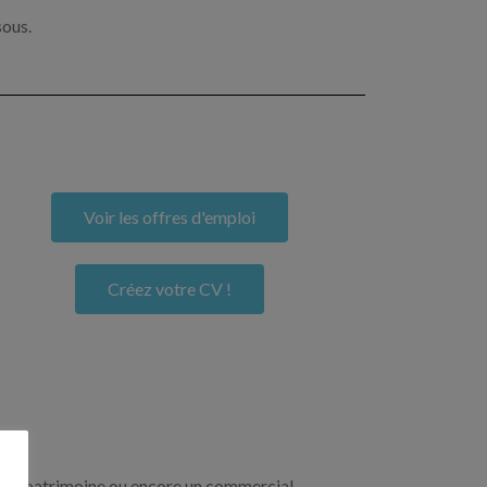
sous.
Voir les offres d'emploi
Créez votre CV !
re de patrimoine ou encore un commercial