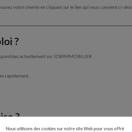
ouvez votre chemin en cliquant sur le lien qui vous convient ci-des
oi ?
r disponibles actuellement sur JOBIMMOBILIER
ces rapidement.
ise ?
Nous utilisons des cookies sur notre site Web pour vous offrir
le de l’immobilier par exemple un agent immobilier, un gestionnai