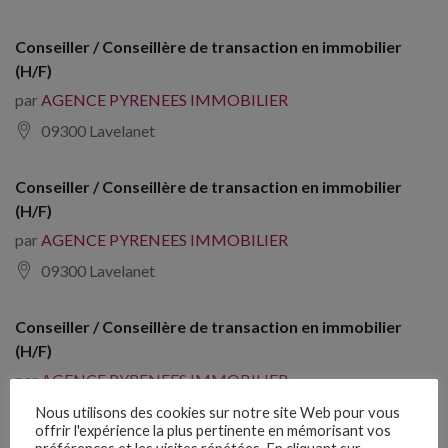
Conseiller / Conseillère de transaction en immobilier
(H/F)
par
AGENCE PYRENEES IMMOBILIER
09300 Lavelanet
Conseiller / Conseillère de transaction en immobilier
(H/F)
par
AGENCE PYRENEES IMMOBILIER
09300 Lavelanet
Conseiller / Conseillère de transaction en immobilier
(H/F)
par
AGENCE PYRENEES IMMOBILIER
09120 Varilhes
Nous utilisons des cookies sur notre site Web pour vous
offrir l'expérience la plus pertinente en mémorisant vos