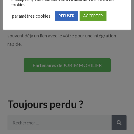
cookies.
Découvrez nos partenaires ! Moteurs de recherches,
paramètres cookies
REFUSER
ACCEPTER
multidiffuseurs, sites payant… nombreux sont nos
partenaires. Si vous travaillez avec un ATS nous avons
souvent déjà un lien avec le vôtre pour une intégration
rapide.
Partenaires de JOBIMMOBILIER
Toujours perdu ?