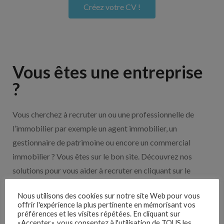
Créez votre CV !
Vous êtes une entreprise
?
Vous cherchez à recruter un ou une professionnelle de
l’immobilier par exemple un agent immobilier, un
gestionnaire de patrimoine ou encore un commercial
immobilier ? Vous êtes sur le bon site. Découvrez nos
solutions pour vous aider à recruter en cliquant sur le
bouton ci-dessous.
Nous utilisons des cookies sur notre site Web pour vous
offrir l'expérience la plus pertinente en mémorisant vos
Nos solutions entreprises
préférences et les visites répétées. En cliquant sur
«Accepter», vous consentez à l'utilisation de TOUS les