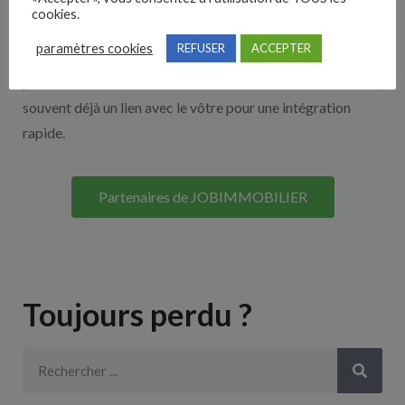
cookies.
Découvrez nos partenaires ! Moteurs de recherches,
paramètres cookies
REFUSER
ACCEPTER
multidiffuseurs, sites payant… nombreux sont nos
partenaires. Si vous travaillez avec un ATS nous avons
souvent déjà un lien avec le vôtre pour une intégration
rapide.
Partenaires de JOBIMMOBILIER
Toujours perdu ?