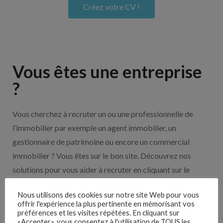
Créez votre CV !
Vous êtes une entreprise
?
Vous cherchez à recruter un ou une professionnelle de
l’immobilier par exemple un agent immobilier, un
gestionnaire de patrimoine ou encore un commercial
immobilier ? Vous êtes sur le bon site. Découvrez nos
solutions pour vous aider à recruter en cliquant sur le
bouton ci-dessous.
Nous utilisons des cookies sur notre site Web pour vous
offrir l'expérience la plus pertinente en mémorisant vos
Nos solutions entreprises
préférences et les visites répétées. En cliquant sur
«Accepter», vous consentez à l'utilisation de TOUS les