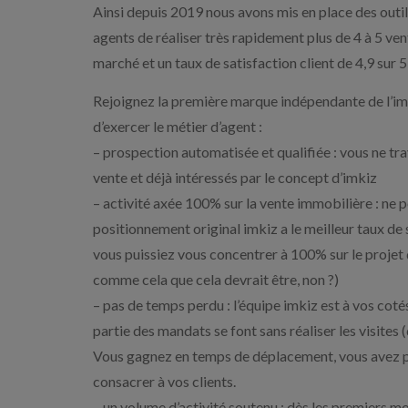
Ainsi depuis 2019 nous avons mis en place des outi
agents de réaliser très rapidement plus de 4 à 5 ve
marché et un taux de satisfaction client de 4,9 sur 5
Rejoignez la première marque indépendante de l’im
d’exercer le métier d’agent :
– prospection automatisée et qualifiée : vous ne tr
vente et déjà intéressés par le concept d’imkiz
– activité axée 100% sur la vente immobilière : ne
positionnement original imkiz a le meilleur taux de 
vous puissiez vous concentrer à 100% sur le projet de
comme cela que cela devrait être, non ?)
– pas de temps perdu : l’équipe imkiz est à vos cot
partie des mandats se font sans réaliser les visites 
Vous gagnez en temps de déplacement, vous avez pl
consacrer à vos clients.
– un volume d’activité soutenu : dès les premiers mo