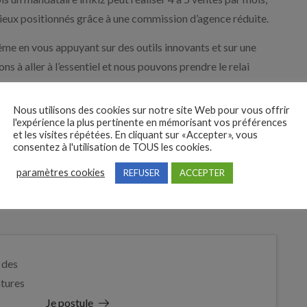
mieux positionnés grâce à une commission d’agence réduite.
me en vous appuyant sur des outils innovants et sur une
 à aller à l’essentiel et nous pouvons prendre le relai
Nous utilisons des cookies sur notre site Web pour vous offrir
e souhaitez. Vous disposez de votre portefeuille client.
l'expérience la plus pertinente en mémorisant vos préférences
et les visites répétées. En cliquant sur «Accepter», vous
consentez à l'utilisation de TOUS les cookies.
paramètres cookies
REFUSER
ACCEPTER
 des
tures
Je postule