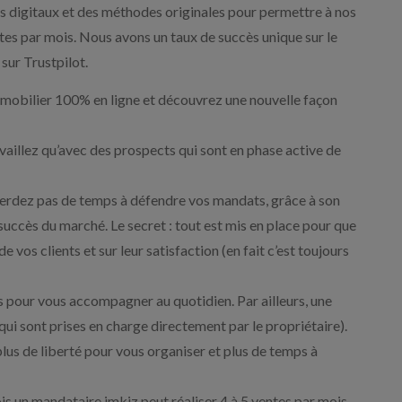
ls digitaux et des méthodes originales pour permettre à nos
ntes par mois. Nous avons un taux de succès unique sur le
 sur Trustpilot.
mobilier 100% en ligne et découvrez une nouvelle façon
availlez qu’avec des prospects qui sont en phase active de
 perdez pas de temps à défendre vos mandats, grâce à son
succès du marché. Le secret : tout est mis en place pour que
 vos clients et sur leur satisfaction (en fait c’est toujours
és pour vous accompagner au quotidien. Par ailleurs, une
(qui sont prises en charge directement par le propriétaire).
us de liberté pour vous organiser et plus de temps à
is un mandataire imkiz peut réaliser 4 à 5 ventes par mois,