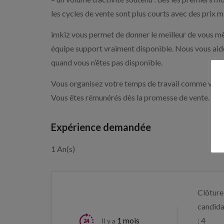
les cycles de vente sont plus courts avec des prix 
imkiz vous permet de donner le meilleur de vous mê
équipe support vraiment disponible. Nous vous aidons
quand vous n’êtes pas disponible.
Vous organisez votre temps de travail comme vous l
Vous êtes rémunérés dès la promesse de vente.
Expérience demandée
1 An(s)
Clôture
candida
1 mois
: 4
Il y a