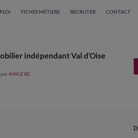
PLOI
FICHES MÉTIERS
RECRUTER
CONTACT
bilier indépendant Val d’Oise
s par
IMKIZ RE
D