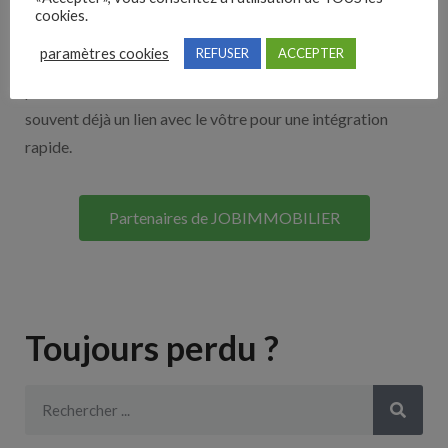
cookies.
Découvrez nos partenaires ! Moteurs de recherches,
paramètres cookies
REFUSER
ACCEPTER
multidiffuseurs, sites payant… nombreux sont nos
partenaires. Si vous travaillez avec un ATS nous avons
souvent déjà un lien avec le vôtre pour une intégration
rapide.
Partenaires de JOBIMMOBILIER
Toujours perdu ?