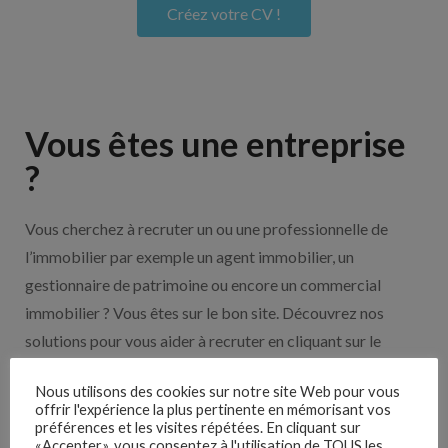
Créez votre CV !
Vous êtes une entreprise
?
Vous cherchez à recruter un ou une professionnelle de
l’immobilier par exemple un agent immobilier, un
gestionnaire de patrimoine ou encore un commercial
immobilier ? Vous êtes sur le bon site. Découvrez nos
solutions pour vous aider à recruter en cliquant sur le
bouton ci-dessous.
Nous utilisons des cookies sur notre site Web pour vous
offrir l'expérience la plus pertinente en mémorisant vos
Nos solutions entreprises
préférences et les visites répétées. En cliquant sur
«Accepter», vous consentez à l'utilisation de TOUS les