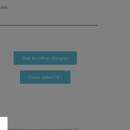
sous.
Voir les offres d'emploi
Créez votre CV !
re de patrimoine ou encore un commercial