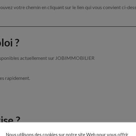
ouvez votre chemin en cliquant sur le lien qui vous convient ci-des
oi ?
r disponibles actuellement sur JOBIMMOBILIER
ces rapidement.
ise ?
Nous utilisons des cookies sur notre site Web pour vous offrir
le de l’immobilier par exemple un agent immobilier, un gestionnai