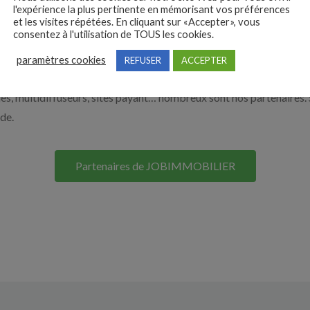
l'expérience la plus pertinente en mémorisant vos préférences
nos solutions pour vous aider à recruter en cliquant sur le bouton c
et les visites répétées. En cliquant sur «Accepter», vous
consentez à l'utilisation de TOUS les cookies.
Nos solutions entreprises
paramètres cookies
REFUSER
ACCEPTER
s, multidiffuseurs, sites payant… nombreux sont nos partenaires. 
ide.
Partenaires de JOBIMMOBILIER