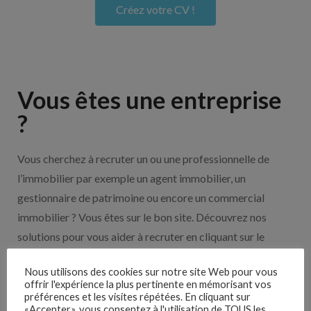
Créez votre CV !
Vous êtes une entreprise
?
Vous cherchez à recruter un ou une professionnelle de
l’immobilier par exemple un agent immobilier, un
gestionnaire de patrimoine ou encore un commercial
immobilier ? Vous êtes sur le bon site. Découvrez nos
solutions pour vous aider à recruter en cliquant sur le
bouton ci-dessous.
Nous utilisons des cookies sur notre site Web pour vous
offrir l'expérience la plus pertinente en mémorisant vos
Nos solutions entreprises
préférences et les visites répétées. En cliquant sur
«Accepter», vous consentez à l'utilisation de TOUS les