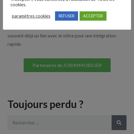
cookies.
Découvrez nos partenaires ! Moteurs de recherches,
paramètres cookies
REFUSER
ACCEPTER
multidiffuseurs, sites payant… nombreux sont nos
partenaires. Si vous travaillez avec un ATS nous avons
souvent déjà un lien avec le vôtre pour une intégration
rapide.
Partenaires de JOBIMMOBILIER
Toujours perdu ?